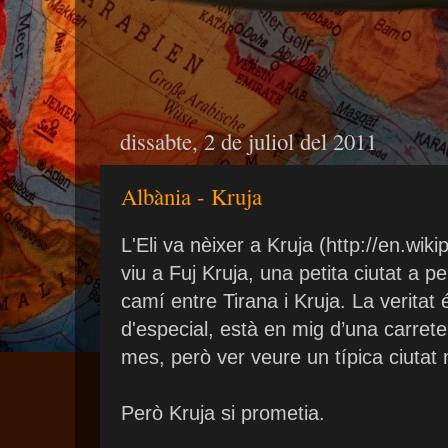
dissabte, 2 de juliol del 2011
Albània - Kruja
L'Eli va nèixer a Kruja (http://en.wiki
viu a Fuj Kruja, una petita ciutat a 
camí entre Tirana i Kruja. La veritat 
d'especial, està en mig d’una carret
mes, però ver veure un típica ciutat 
Però Kruja si prometia.